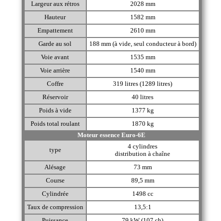
Largeur aux rétros
2028 mm
Hauteur
1582 mm
Empattement
2610 mm
Garde au sol
188 mm (à vide, seul conducteur à bord)
Voie avant
1535 mm
Voie arrière
1540 mm
Coffre
319 litres (1289 litres)
Réservoir
40 litres
Poids à vide
1377 kg
Poids total roulant
1870 kg
Moteur essence Euro-6E
4 cylindres
type
distribution à chaîne
Alésage
73 mm
Course
89,5 mm
Cylindrée
1498 cc
Taux de compression
13,5:1
Puissance
79 kW (107 ch)