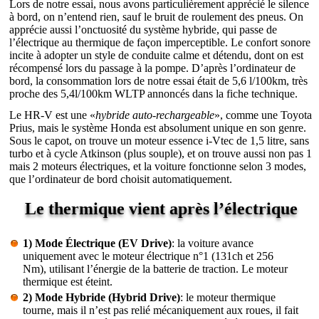
Lors de notre essai, nous avons particulièrement apprécié le silence
à bord, on n’entend rien, sauf le bruit de roulement des pneus. On
apprécie aussi l’onctuosité du système hybride, qui passe de
l’électrique au thermique de façon imperceptible. Le confort sonore
incite à adopter un style de conduite calme et détendu, dont on est
récompensé lors du passage à la pompe. D’après l’ordinateur de
bord, la consommation lors de notre essai était de 5,6 l/100km, très
proche des 5,4l/100km WLTP annoncés dans la fiche technique.
Le HR-V est une «
hybride auto-rechargeable
», comme une Toyota
Prius, mais le système Honda est absolument unique en son genre.
Sous le capot, on trouve un moteur essence i-Vtec de 1,5 litre, sans
turbo et à cycle Atkinson (plus souple), et on trouve aussi non pas 1
mais 2 moteurs électriques, et la voiture fonctionne selon 3 modes,
que l’ordinateur de bord choisit automatiquement.
Le thermique vient après l’électrique
1) Mode Électrique (EV Drive)
: la voiture avance
uniquement avec le moteur électrique n°1 (131ch et 256
Nm), utilisant l’énergie de la batterie de traction. Le moteur
thermique est éteint.
2) Mode Hybride (Hybrid Drive)
: le moteur thermique
tourne, mais il n’est pas relié mécaniquement aux roues, il fait