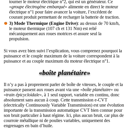
tourner le moteur électrique n°2, qui est un générateur. Ce
«
groupe électrogène embarqué
» alimente en direct le moteur
électrique n°1 pour faire avancer la voiture, l’excédent de
courant produit permettant de recharger la batterie de traction.
3) Mode Thermique (Engine Drive)
: au dessus de 70 km/h,
le moteur thermique (107 ch et 131 Nm) est relié
mécaniquement aux roues motrices et assure seul la
propulsion.
Si vous avez bien suivi l’explication, vous comprenez pourquoi la
puissance et le couple maximum de la voiture correspondent à la
puissance et au couple maximum du moteur électrique n°1.
«
boîte planétaire
»
Il n’y a pas à proprement parler de boîte de vitesses, le couple et la
puissance passent aux roues avant via une «
boîte planétaire
» ou
«
train épicycloïdale
», à 1 seul rapport, variable en continu, donc
absolument sans aucun à coup. Cette transmission e-CVT
(electrically Continuously Variable Transmission) est une évolution
importante de la transmission automatique CVT bien connue pour
son bruit particulier à haut régime. Ici, plus aucun bruit, car plus de
courroie métallique ni de poulies variables, uniquement des
engrenages en bain d’huile.