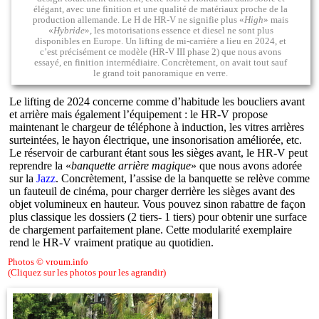
élégant, avec une finition et une qualité de matériaux proche de la
production allemande. Le H de HR-V ne signifie plus «
High
» mais
«
Hybride
», les motorisations essence et diesel ne sont plus
disponibles en Europe. Un lifting de mi-carrière a lieu en 2024, et
c’est précisément ce modèle (HR-V III phase 2) que nous avons
essayé, en finition intermédiaire. Concrètement, on avait tout sauf
le grand toit panoramique en verre.
Le lifting de 2024 concerne comme d’habitude les boucliers avant
et arrière mais également l’équipement : le HR-V propose
maintenant le chargeur de téléphone à induction, les vitres arrières
surteintées, le hayon électrique, une insonorisation améliorée, etc.
Le réservoir de carburant étant sous les sièges avant, le HR-V peut
reprendre la «
banquette arrière magique
» que nous avons adorée
sur la
Jazz
. Concrètement, l’assise de la banquette se relève comme
un fauteuil de cinéma, pour charger derrière les sièges avant des
objet volumineux en hauteur. Vous pouvez sinon rabattre de façon
plus classique les dossiers (2 tiers- 1 tiers) pour obtenir une surface
de chargement parfaitement plane. Cette modularité exemplaire
rend le HR-V vraiment pratique au quotidien.
Photos © vroum.info
(Cliquez sur les photos pour les agrandir)