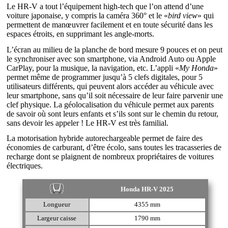
Le HR-V a tout l’équipement high-tech que l’on attend d’une
voiture japonaise, y compris la caméra 360° et le «
bird view
» qui
permettent de manœuvrer facilement et en toute sécurité dans les
espaces étroits, en supprimant les angle-morts.
L’écran au milieu de la planche de bord mesure 9 pouces et on peut
le synchroniser avec son smartphone, via Android Auto ou Apple
CarPlay, pour la musique, la navigation, etc. L’appli «
My Honda
»
permet même de programmer jusqu’à 5 clefs digitales, pour 5
utilisateurs différents, qui peuvent alors accéder au véhicule avec
leur smartphone, sans qu’il soit nécessaire de leur faire parvenir une
clef physique. La géolocalisation du véhicule permet aux parents
de savoir où sont leurs enfants et s’ils sont sur le chemin du retour,
sans devoir les appeler ! Le HR-V est très familial.
La motorisation hybride autorechargeable permet de faire des
économies de carburant, d’être écolo, sans toutes les tracasseries de
recharge dont se plaignent de nombreux propriétaires de voitures
électriques.
Honda HR-V 2025
Longueur
4355 mm
Largeur caisse
1790 mm