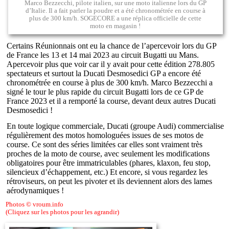
Marco Bezzecchi, pilote italien, sur une moto italienne lors du GP
d’Italie. Il a fait parler la poudre et a été chronométrée en course à
plus de 300 km/h. SOGECORE a une réplica officielle de cette
moto en magasin !
Certains Réunionnais ont eu la chance de l’apercevoir lors du GP
de France les 13 et 14 mai 2023 au circuit Bugatti uu Mans.
Apercevoir plus que voir car il y avait pour cette édition 278.805
spectateurs et surtout la Ducati Desmosedici GP a encore été
chronométrée en course à plus de 300 km/h. Marco Bezzecchi a
signé le tour le plus rapide du circuit Bugatti lors de ce GP de
France 2023 et il a remporté la course, devant deux autres Ducati
Desmosedici !
En toute logique commerciale, Ducati (groupe Audi) commercialise
régulièrement des motos homologuées issues de ses motos de
course. Ce sont des séries limitées car elles sont vraiment très
proches de la moto de course, avec seulement les modifications
obligatoires pour être immatriculables (phares, klaxon, feu stop,
silencieux d’échappement, etc.) Et encore, si vous regardez les
rétroviseurs, on peut les pivoter et ils deviennent alors des lames
aérodynamiques !
Photos © vroum.info
(Cliquez sur les photos pour les agrandir)