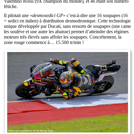
Valentino Rossi (9X champion du monde), et 46 étant son numéro
fétiche.
Il pilotait une «
desmosedici GP
» c’est-à-dire une 16 soupapes (16
= sedici en italien) à distribution desmodromique. Cette technologie
unique développée par Ducati, sans ressorts de soupapes (une came
les soulève et une autre les abaisse) permet d’atteindre des régimes
moteurs très élevés sans affoler les soupapes. Concrètement, la
zone rouge commence à… 15.500 tr/min !